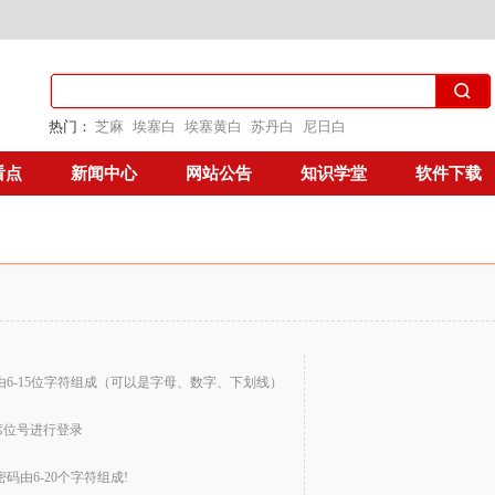
热门：
芝麻
埃塞白
埃塞黄白
苏丹白
尼日白
看点
新闻中心
网站公告
知识学堂
软件下载
由6-15位字符组成（可以是字母、数字、下划线）
席位号进行登录
密码由6-20个字符组成!