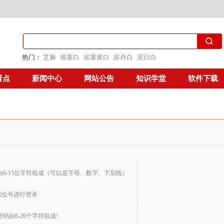
热门：
芝麻
埃塞白
埃塞黄白
苏丹白
尼日白
看点
新闻中心
网站公告
知识学堂
软件下载
由6-15位字符组成（可以是字母、数字、下划线）
席位号进行登录
密码由6-20个字符组成!