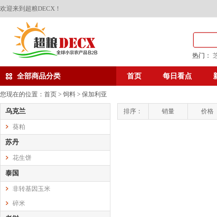
欢迎来到超粮DECX！
热门：
全部商品分类
首页
每日看点
您现在的位置：
首页
>
饲料
>
保加利亚
乌克兰
排序：
销量
价格
葵粕
苏丹
花生饼
泰国
非转基因玉米
碎米