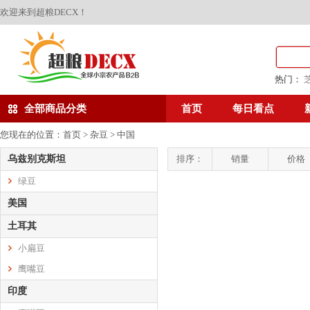
欢迎来到超粮DECX！
热门：
全部商品分类
首页
每日看点
您现在的位置：
首页
>
杂豆
>
中国
乌兹别克斯坦
排序：
销量
价格
绿豆
美国
土耳其
小扁豆
鹰嘴豆
印度