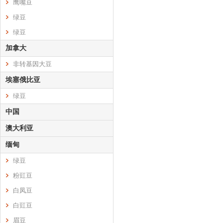
鹰嘴豆
绿豆
绿豆
加拿大
非转基因大豆
埃塞俄比亚
绿豆
中国
澳大利亚
缅甸
绿豆
粉豇豆
白凤豆
白豇豆
眉豆