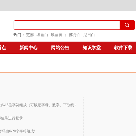
热门：
芝麻
埃塞白
埃塞黄白
苏丹白
尼日白
看点
新闻中心
网站公告
知识学堂
软件下载
由6-15位字符组成（可以是字母、数字、下划线）
席位号进行登录
密码由6-20个字符组成!