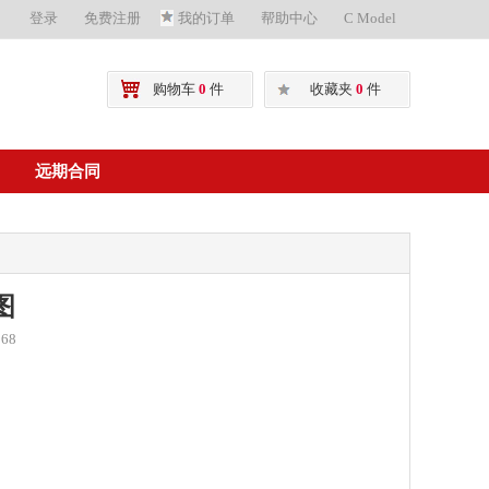
登录
免费注册
我的订单
帮助中心
C Model
购物车
0
件
收藏夹
0
件
远期合同
图
68