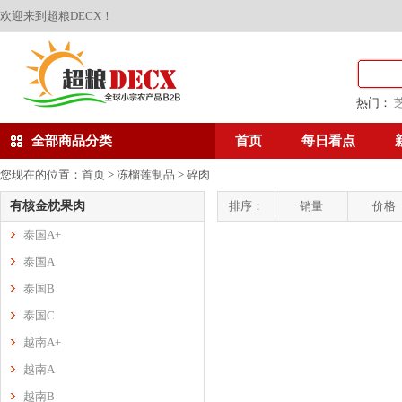
欢迎来到超粮DECX！
热门：
全部商品分类
首页
每日看点
您现在的位置：
首页
>
冻榴莲制品
>
碎肉
有核金枕果肉
排序：
销量
价格
泰国A+
泰国A
泰国B
泰国C
越南A+
越南A
越南B