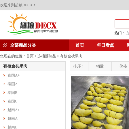
欢迎来到超粮DECX！
热门：
全部商品分类
首页
每日看点
您现在的位置：
首页
>
冻榴莲制品
>
有核金枕果肉
有核金枕果肉
排序：
销量
价格
泰国A+
泰国A
泰国B
泰国C
越南A+
越南A
越南B