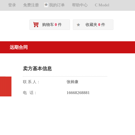
登录
免费注册
我的订单
帮助中心
C Model
购物车
0
件
收藏夹
0
件
远期合同
卖方基本信息
联 系 人：
张帅康
电 话：
16668268881