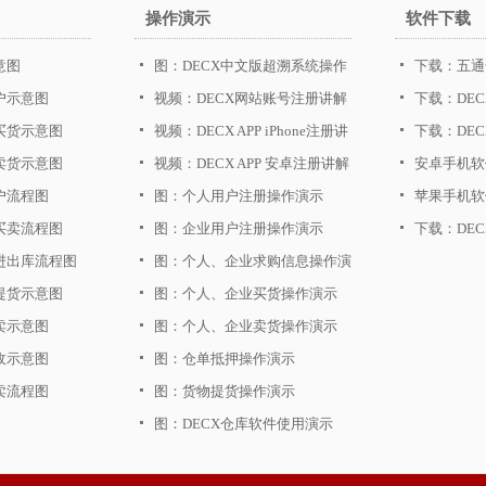
操作演示
软件下载
意图
图：DECX中文版超溯系统操作
下载：五通
户示意图
图解
视频：DECX网站账号注册讲解
下载：DE
品买货示意图
视频：DECX APP iPhone注册讲
下载：DEC
品卖货示意图
解
视频：DECX APP 安卓注册讲解
安卓手机软
户流程图
图：个人用户注册操作演示
华为、三星
苹果手机软
品买卖流程图
图：企业用户注册操作演示
下载：DE
品进出库流程图
图：个人、企业求购信息操作演
品提货示意图
示
图：个人、企业买货操作演示
买卖示意图
图：个人、企业卖货操作演示
交收示意图
图：仓单抵押操作演示
买卖流程图
图：货物提货操作演示
图：DECX仓库软件使用演示