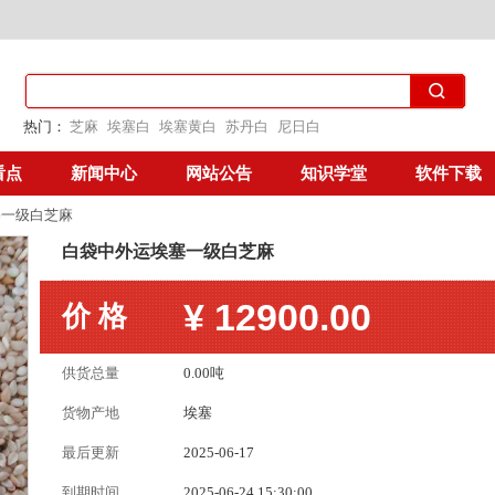
热门：
芝麻
埃塞白
埃塞黄白
苏丹白
尼日白
看点
新闻中心
网站公告
知识学堂
软件下载
塞一级白芝麻
白袋中外运埃塞一级白芝麻
¥
12900.00
价 格
供货总量
0.00吨
货物产地
埃塞
最后更新
2025-06-17
到期时间
2025-06-24 15:30:00