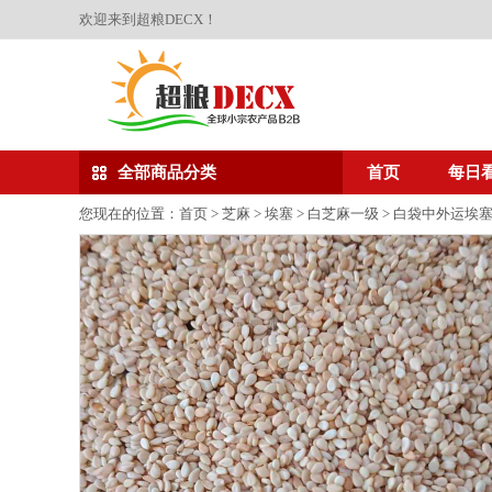
欢迎来到超粮DECX！
全部商品分类
首页
每日
您现在的位置：
首页
>
芝麻
>
埃塞
>
白芝麻一级
> 白袋中外运埃