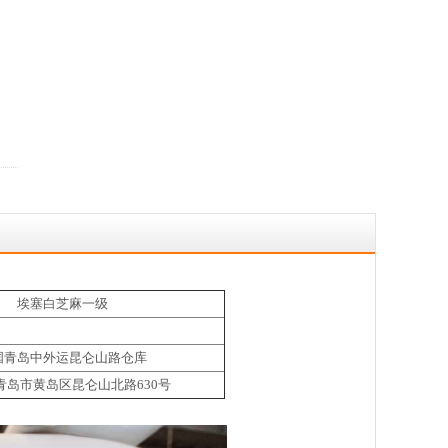
埃塞白芝麻一级
国青岛中外运昆仑山路仓库
青岛市黄岛区昆仑山北路630号