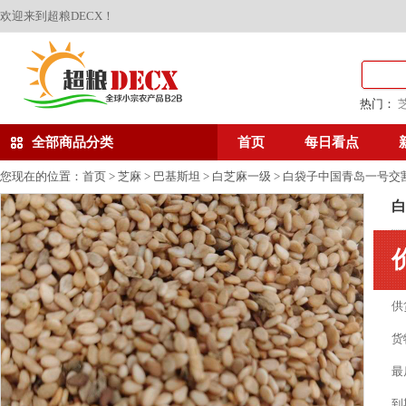
欢迎来到超粮DECX！
热门：
全部商品分类
首页
每日看点
您现在的位置：
首页
>
芝麻
>
巴基斯坦
>
白芝麻一级
> 白袋子中国青岛一号
白
供
货
最
到