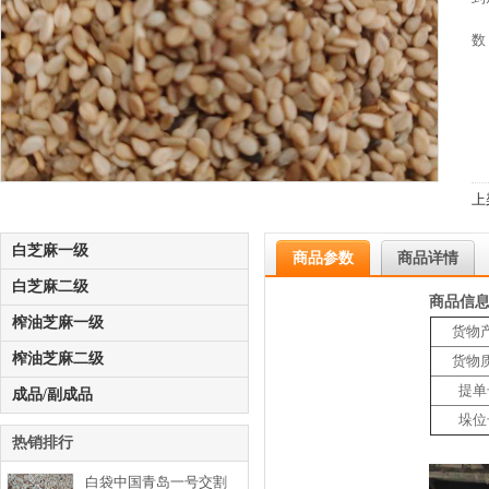
数
上
白芝麻一级
商品参数
商品详情
白芝麻二级
商品信
榨油芝麻一级
货物
榨油芝麻二级
货物
提单
成品/副成品
垛位
热销排行
白袋中国青岛一号交割