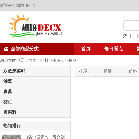
欢迎来到超粮DECX！
热门：
全部商品分类
首页
每日看点
您现在的位置：
首页
>
油料
>
俄罗斯
>
食葵
双低黑菜籽
排序：
销量
价格
油葵
食葵
葵仁
黄菜籽
热销排行
白袋中国青岛一号交割