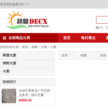
欢迎来到超粮DECX！
热门：
全部商品分类
首页
每日看点
您现在的位置：
首页
>
杂粮
>
中国
>
小麦
啤酒大麦
排序：
销量
价格
饲料大麦
小麦
热销排行
白袋中国青岛一号交割
仓多哥一级白芝麻
¥8900.00